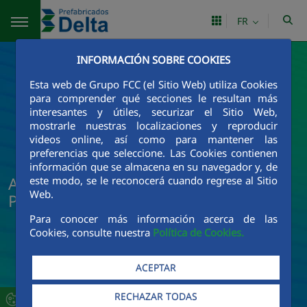
Saut au contenu principal
FR
INFORMACIÓN SOBRE COOKIES
Esta web de Grupo FCC (el Sitio Web) utiliza Cookies
para comprender qué secciones le resultan más
interesantes y útiles, securizar el Sitio Web,
mostrarle nuestras localizaciones y reproducir
videos online, así como para mantener las
preferencias que seleccione. Las Cookies contienen
información que se almacena en su navegador y, de
Actualités et informations sur
este modo, se le reconocerá cuando regrese al Sitio
Web.
Prefabricados Delta
Para conocer más información acerca de las
Cookies, consulte nuestra
Política de Cookies.
ACEPTAR
RECHAZAR TODAS