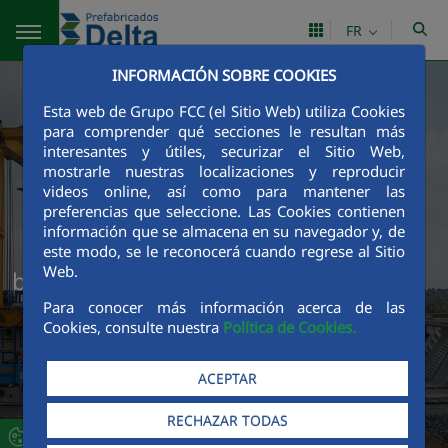
Saut au contenu principal
FR
INFORMACIÓN SOBRE COOKIES
Esta web de Grupo FCC (el Sitio Web) utiliza Cookies
para comprender qué secciones le resultan más
interesantes y útiles, securizar el Sitio Web,
mostrarle nuestras localizaciones y reproducir
videos online, así como para mantener las
preferencias que seleccione. Las Cookies contienen
información que se almacena en su navegador y, de
este modo, se le reconocerá cuando regrese al Sitio
Web.
banner dovelas viaductos
Para conocer más información acerca de las
Cookies, consulte nuestra
Política de Cookies.
ACEPTAR
RECHAZAR TODAS