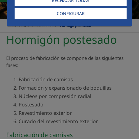
RECHAZAR TODAS
CONFIGURAR
Processos
Procesos
Formigó posttesat
Hormigón postesado
El proceso de fabricación se compone de las siguientes
fases:
Fabricación de camisas
Formación y expansionado de boquillas
Núcleos por compresión radial
Postesado
Revestimiento exterior
Curado del revestimiento exterior
Fabricación de camisas