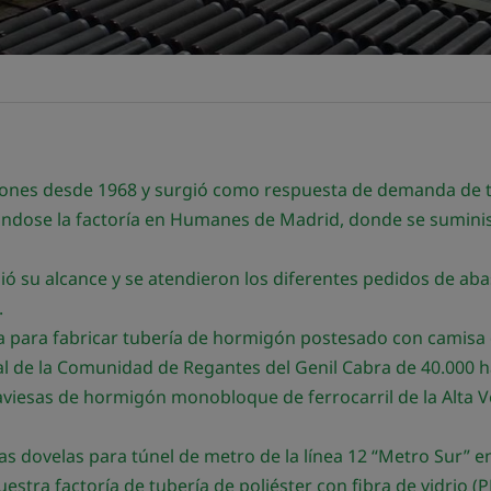
ciones desde 1968 y surgió como respuesta de demanda de t
ándose la factoría en Humanes de Madrid, donde se sumini
lió su alcance y se atendieron los diferentes pedidos de a
.
ía para fabricar tubería de hormigón postesado con camisa
pal de la Comunidad de Regantes del Genil Cabra de 40.000 h
aviesas de hormigón monobloque de ferrocarril de la Alta Ve
as dovelas para túnel de metro de la línea 12 “Metro Sur” e
stra factoría de tubería de poliéster con fibra de vidrio (