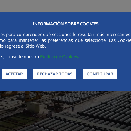
INFORMACIÓN SOBRE COOKIES
riques
Productes
Processos
Sostenibilitat
Ètica i In
ies para comprender qué secciones le resultan más interesantes y 
 como para mantener las preferencias que seleccione. Las Cook
o regrese al Sitio Web.
es, consulte nuestra
Política de Cookies.
ACEPTAR
RECHAZAR TODAS
CONFIGURAR
eferente