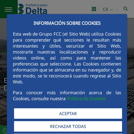
Salta al contingut principal
CA
INFORMACIÓN SOBRE COOKIES
Esta web de Grupo FCC (el Sitio Web) utiliza Cookies
para comprender qué secciones le resultan más
interesantes y útiles, securizar el Sitio Web,
mostrarle nuestras localizaciones y reproducir
videos online, así como para mantener las
preferencias que seleccione. Las Cookies contienen
información que se almacena en su navegador y, de
este modo, se le reconocerá cuando regrese al Sitio
Equipo Directivo de Prefabricados
Web.
Delta
Para conocer más información acerca de las
Cookies, consulte nuestra
Política de Cookies.
ACEPTAR
RECHAZAR TODAS