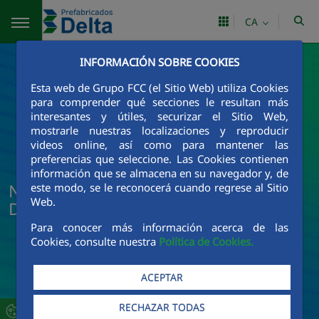
Salta al contingut principal
CA
INFORMACIÓN SOBRE COOKIES
Esta web de Grupo FCC (el Sitio Web) utiliza Cookies
para comprender qué secciones le resultan más
interesantes y útiles, securizar el Sitio Web,
mostrarle nuestras localizaciones y reproducir
videos online, así como para mantener las
preferencias que seleccione. Las Cookies contienen
información que se almacena en su navegador y, de
Noticias y actualidad de Prefabricados
este modo, se le reconocerá cuando regrese al Sitio
Web.
Delta
Para conocer más información acerca de las
Cookies, consulte nuestra
Política de Cookies.
ACEPTAR
RECHAZAR TODAS