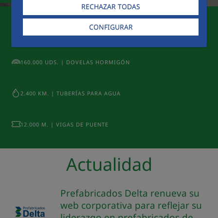
RECHAZAR TODAS
CONFIGURAR
5.739.052 UDS. | TRAVIESAS FERROCARRIL
160.000 UDS. | DOVELAS HORMIGÓN
2.400 KM. | TUBERÍAS PARA AGUA
12.000 M. | VIGAS DE PUENTE
Actualidad
Prefabricados Delta renueva su
web corporativa para reflejar su
liderazgo en prefabricados de