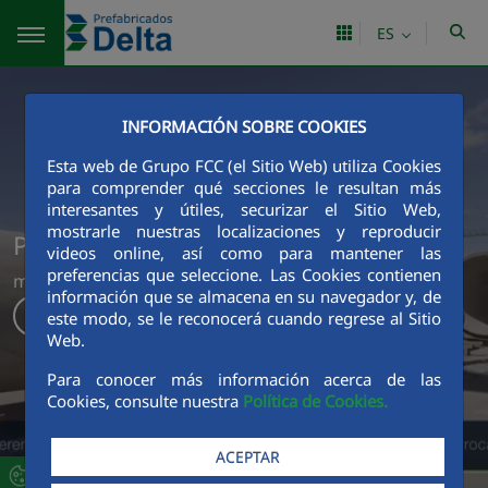
Saltar al contenido principal
ES
INFORMACIÓN SOBRE COOKIES
Esta web de Grupo FCC (el Sitio Web) utiliza Cookies
para comprender qué secciones le resultan más
interesantes y útiles, securizar el Sitio Web,
mostrarle nuestras localizaciones y reproducir
Prefabricados Delta
videos online, así como para mantener las
preferencias que seleccione. Las Cookies contienen
más de 50 años liderando soluciones en hormigón.
información que se almacena en su navegador y, de
Descubre más
este modo, se le reconocerá cuando regrese al Sitio
Web.
Para conocer más información acerca de las
Cookies, consulte nuestra
Política de Cookies.
ACEPTAR