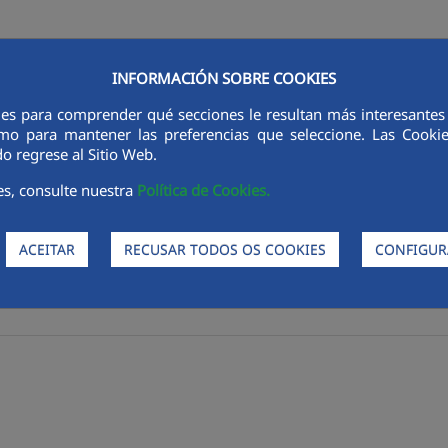
INFORMACIÓN SOBRE COOKIES
ies para comprender qué secciones le resultan más interesantes y 
as
Produtos
Processos
Sustentabilidade
Ética e In
 como para mantener las preferencias que seleccione. Las Cook
o regrese al Sitio Web.
es, consulte nuestra
Política de Cookies.
ACEITAR
RECUSAR TODOS OS COOKIES
CONFIGUR