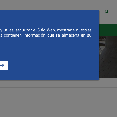
PT
Mapa Web
Contacto
útiles, securizar el Sitio Web, mostrarle nuestras
tegridade
Comunicação
ies contienen información que se almacena en su
AR