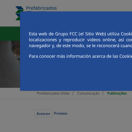
Pular para o Conteúdo principal
Esta web de Grupo FCC (el Sitio Web) utiliza Cook
Área Corporativa
Fábric
localizaciones y reproducir videos online, así
navegador y, de este modo, se le reconocerá cuand
Para conocer más información acerca de las Cooki
>
>
Prefabricados Delta
Comunicação
Publicações
Próximo
Anterior