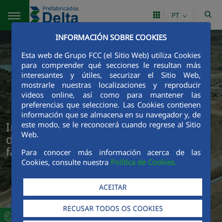
Pular para o Conteúdo principal
PT
INFORMACIÓN SOBRE COOKIES
Esta web de Grupo FCC (el Sitio Web) utiliza Cookies
para comprender qué secciones le resultan más
interesantes y útiles, securizar el Sitio Web,
mostrarle nuestras localizaciones y reproducir
videos online, así como para mantener las
preferencias que seleccione. Las Cookies contienen
información que se almacena en su navegador y, de
Impulsionamos a construção através
este modo, se le reconocerá cuando regrese al Sitio
Web.
da inovação e da tecnologia de pré-
fabricação
Para conocer más información acerca de las
Cookies, consulte nuestra
Política de Cookies.
ACEITAR
RECUSAR TODOS OS COOKIES