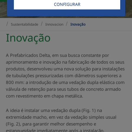
CONFIGURAR
Sustentabilidade
Innovacion
Inovação
Inovação
A Prefabricados Delta, em sua busca constante por
aprimoramento e inovação na fabricação de todos os seus
produtos, desenvolveu uma nova solução para instalações
de tubulações pressurizadas com diâmetros superiores a
800 mm: a introdução de uma vedação dupla elástica com
válvula de retenção para seus tubos de concreto armado
com revestimento em chapa metálica.
A ideia é instalar uma vedação dupla (Fig. 1) na
extremidade macho, em vez da vedação simples usual
(Fig. 2), para garantir melhor desempenho e
estanqueidade imediatamente após a instalação.