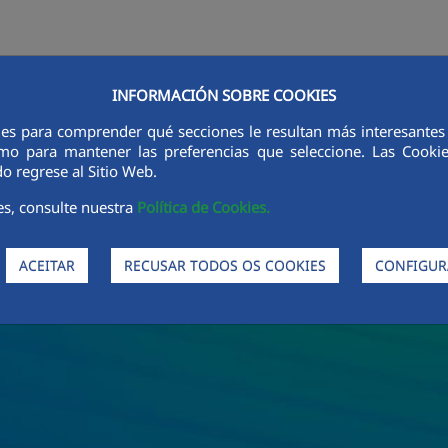
INFORMACIÓN SOBRE COOKIES
as
Produtos
Processos
Sustentabilidade
Ética e In
ies para comprender qué secciones le resultan más interesantes y 
 como para mantener las preferencias que seleccione. Las Cook
o regrese al Sitio Web.
es, consulte nuestra
Política de Cookies.
ACEITAR
RECUSAR TODOS OS COOKIES
CONFIGUR
da