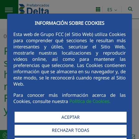
Saltar al contenido principal
ES
INFORMACIÓN SOBRE COOKIES
Esta web de Grupo FCC (el Sitio Web) utiliza Cookies
01/09/2025
para comprender qué secciones le resultan más
interesantes y útiles, securizar el Sitio Web,
Prefabricados Delta gana el
mostrarle nuestras localizaciones y reproducir
videos online, así como para mantener las
suministro de traviesas de
preferencias que seleccione. Las Cookies contienen
hormigón para el
información que se almacena en su navegador y, de
este modo, se le reconocerá cuando regrese al Sitio
mantenimiento de la Red
Web.
Ferroviaria de las Zonas Sur
Para conocer más información acerca de las
Cookies, consulte nuestra
Política de Cookies.
y Centro España
ACEPTAR
RECHAZAR TODAS
Compa
Compartir en Twitt
Compartir en Li
Compartir e
RSS